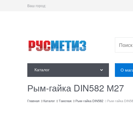
Ваш город:
Каталог
О маг
Рым-гайка DIN582 М27
Главная
Каталог
Такелаж
Рым-гайка DIN582
Рым-гайка DIN5